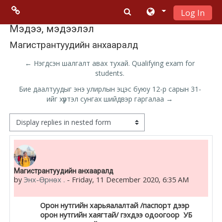
Log In
Skip to main content
Menu 2
Мэдээ, мэдээлэл
Магистрантуудийн анхааралд
Moodle
← Нэгдсэн шалгалт авах тухай. Qualifying exam for
community
students.
Бие даалтуудыг энэ улирлын эцэс буюу 12-р сарын 31-
Moodle
ийг хүртэл сунгах шийдвэр гаргалаа →
free support
Display mode
Moodle
development
Number of replies: 0
Магистрантуудийн анхааралд
Moodle
by
Энх-Өрнөх .
-
Friday, 11 December 2020, 6:35 AM
Docs
Орон нутгийн харьяалалтай /паспорт дээр
орон нутгийн хаягтай/ гэхдээ одоогоор УБ