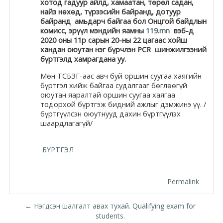
хотод гадуур айлд, хамаатан, төрөл садан,
найз нөхөд, түрээсийн байранд, дотуур
Moodle.com
байранд амьдарч байгаа бол Онцгой байдлын
комисс, эрүүл мэндийн яамны
119.mn
вэб-д
2020 оны 11р сарын 20-ны 22 цагаас хойш
хандан оюутан нэг бүрчлэн PCR шинжилгээний
жишээ 2
бүртгэлд хамрагдана уу.
Мөн ТСБЗГ-аас авч буй оршин суугаа хаягийн
бүртгэл хийж байгаа судалгааг бөглөөгүй
Moodle
оюутан яаралтай оршин суугаа хаягаа
тодорхой бүртгэж бидний ажлыг дэмжинэ үү.
/
community
бүртгүүлсэн оюутнууд дахин бүртгүүлэх
шаардлагагүй/
Moodle
free support
БҮРТГЭЛ
Moodle
Permalink
development
← Нэгдсэн шалгалт авах тухай. Qualifying exam for
Moodle
students.