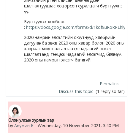
хичээлийн өртэй байсан, өмнөх нэгдсэн
шалгалтуудаас хоцорсон суралцагч бүртгүүлнэ
үү.
Бүртгүүлэх холбоос
:
https://docs.google.com/forms/d/1kdf8uRoRPLhlyOO
2020 намрын элсэлтийн оюутнууд хөтөлбөрийн
дагуу өгөх ба зөвхөн 2020 оны хавар болон 2020 оны
хавраас өмнөх шалгалтаа өгч чадаагүй эсвэл
шалгалтанд тэнцэж чадаагүй элсэгчид бөглөнө үү.
2020 оны намрын элсэгч бөглөхгүй.
Permalink
Discuss this topic
(1 reply so far)
Олон улсын хурлын зар
by
Анужин Б
-
Wednesday, 10 November 2021, 3:40 PM