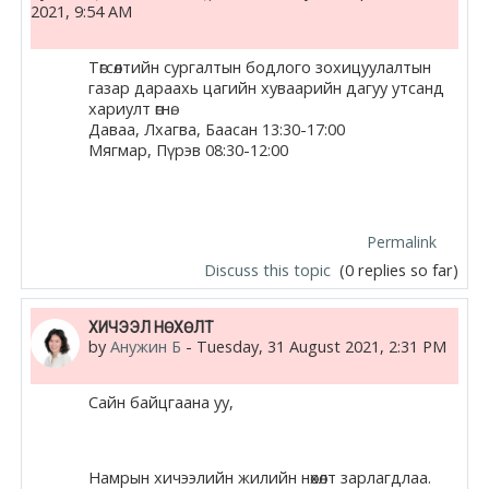
2021, 9:54 AM
Төгсөлтийн сургалтын бодлого зохицуулалтын
газар дараахь цагийн хуваарийн дагуу утсанд
хариулт өгнө.
Даваа, Лхагва, Баасан 13:30-17:00
Мягмар, Пүрэв 08:30-12:00
Permalink
Discuss this topic
(0 replies so far)
ХИЧЭЭЛ НӨХӨЛТ
by
Анужин Б
-
Tuesday, 31 August 2021, 2:31 PM
Сайн байцгаана уу,
Намрын хичээлийн жилийн нөхөлт зарлагдлаа.