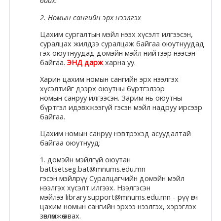
байх.
Moodle.com
2. Номын сангийн эрх нээлгэх
Цахим сургалтын мэйл нээх хүсэлт илгээсэн,
суралцах жилдээ суралцаж байгаа оюутнуудад
гэх оюутнуудад
домэйн
мэйл нийтээр нээсэн
жишээ 2
байгаа.
ЭНД дарж
харна уу.
Харин цахим номын сангийн эрх нээлгэх
хүсэлтийг дээрх оюутны бүртгэлээр
Moodle
номын
санруу
илгээсэн. Зарим нь оюутны
community
бүртгэл идэвхжээгүй гэсэн мэйл
надруу
ирсээр
байгаа.
Moodle
Цахим номын
санруу
нэвтрэхэд асуудалтай
free support
байгаа оюутнууд:
1.
домэйн
мэйлгүй
оюутан
battsetseg.bat@mnums.edu.mn
Moodle
гэсэн
мэйлрүү
Суралцагчийн
домэйн
мэйл
development
нээлгэх хүсэлт илгээх. Нээлгэсэн
мэйлээ library.support@mnums.edu.mn -
рүү
өгч
Moodle
цахим номын сангийн эрхээ нээлгэх, хэрэглэх
зөвлөмжөө авах.