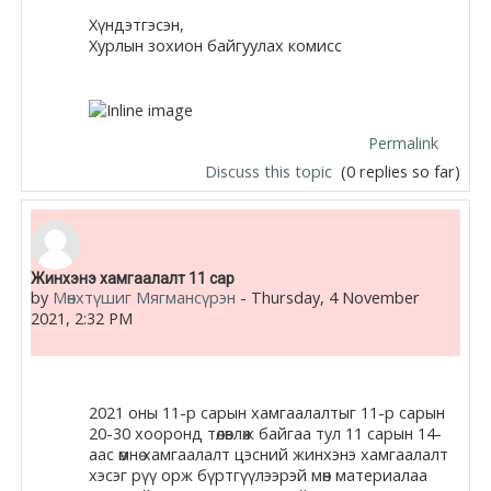
Хүндэтгэсэн,
Хурлын
зохион байгуулах комисс
Permalink
Discuss this topic
(0 replies so far)
Жинхэнэ хамгаалалт 11 сар
by
Мөнхтүшиг Мягмансүрэн
-
Thursday, 4 November
2021, 2:32 PM
2021 оны 11-р сарын хамгаалалтыг 11-р сарын
20-30 хооронд төлөвлөж байгаа тул 11 сарын 14-
аас өмнө хамгаалалт цэсний жинхэнэ хамгаалалт
хэсэг рүү орж бүртгүүлээрэй мөн материалаа