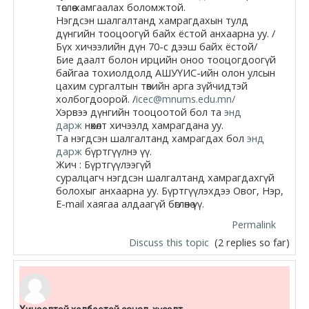
төслөө хамгаалах боломжтой.
Нэгдсэн
шалгалт
анд хамрагдахын тулд
дүнгийн тооцоогүй байх ёстой анхаарна уу. /
Бүх хичээлийн дүн 70-с дээш байх ёстой/
Бие даалт болон ирцийн оноо тооцогдоогүй
байгаа тохиолдолд АШУҮИС-ийн олон улсын
цахим сургалтын төвийн арга зүйчидтэй
холбогдоорой. /
icec@mnums.edu.mn/
Хэрвээ дүнгийн тооцоотой бол та
энд
дарж
нөхөлт хичээлд хамрагдана уу.
Та
нэгдсэн
шалгалт
анд хамрагдах бол
энд
дарж
бүртгүүлнэ үү.
Жич : Бүртгүүлээгүй
суралцагч
нэгдсэн
шалгалт
анд хамрагдахгүй
болохыг анхаарна уу. Бүртгүүлэхдээ Овог, Нэр,
E-mail хаягаа алдаагүй бөглөнө үү.
Permalink
Discuss this topic
(2 replies so far)