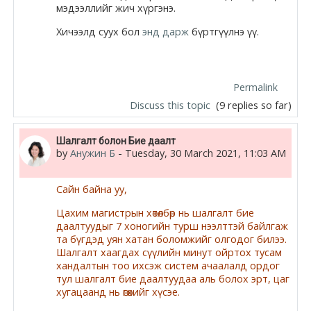
мэдээллийг жич хүргэнэ.
Хичээлд суух бол
энд дарж
бүртгүүлнэ үү.
Permalink
Discuss this topic
(9 replies so far)
Шалгалт болон Бие даалт
by
Анужин Б
-
Tuesday, 30 March 2021, 11:03 AM
Сайн байна уу,
Цахим магистрын хөтөлбөр нь шалгалт бие
даалтуудыг 7 хоногийн турш нээлттэй байлгаж
та бүгдэд уян хатан боломжийг олгодог билээ.
Шалгалт хаагдах сүүлийн минут ойртох тусам
хандалтын тоо ихсэж систем ачаалалд ордог
тул шалгалт бие даалтуудаа аль болох эрт, цаг
хугацаанд нь өгөхийг хүсэе.