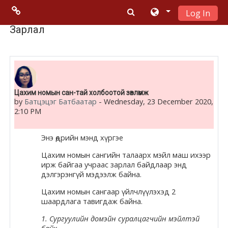
Log In
Skip to main content
Menu 2
Зарлал
Moodle
community
Цахим номын сан-тай холбоотой зөвлөмж
Moodle
by
Батцэцэг Батбаатар
-
Wednesday, 23 December 2020,
2:10 PM
free support
Энэ өдрийн мэнд хүргэе
Moodle
Цахим номын сангийн талаарх мэйл маш ихээр
development
ирж байгаа учраас зарлал байдлаар энд
дэлгэрэнгүй мэдээлж байна.
Moodle
Цахим номын сангаар үйлчлүүлэхэд 2
Docs
шаардлага тавигдаж байна.
1. Сургуулийн
домэйн
суралцагчийн мэйлтэй