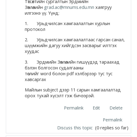
Төгсөлтийн сургалтын Эрдмийн
Зөвлөлийн
grad.ac@mnums.edu.mn
хаягруу
илгээнэ үү. Үүнд:
1. Урьдчилсан хамгаалалтын хурлын
протокол
2. Урьдчилсан хамгаалалтаас гарсан санал,
шүүмжийн дагуу хийгдсэн засварыг илтгэх
хуудас
3. Эрдмийн Зөвлөлийн гишүүдэд тараахад
бэлэн болгосон судалгааны
төслийг word болон pdf хэлбэрээр тус тус
хавсаргах
Майлын subject дээр 11 сарын хамгаалалтад
орох тухай хүсэлт гэж бичээрэй.
Permalink
Edit
Delete
Permalink
Discuss this topic
(0 replies so far)