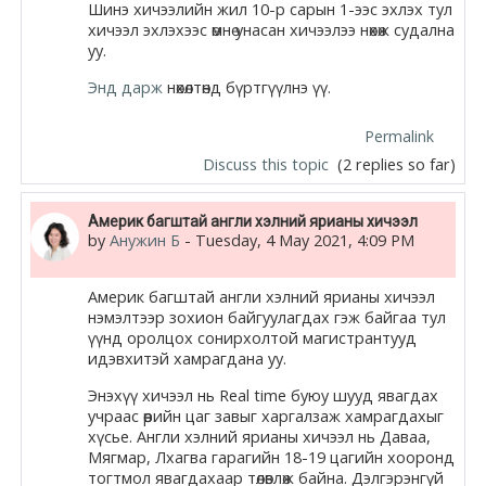
Шинэ хичээлийн жил 10-р сарын 1-ээс эхлэх тул
хичээл эхлэхээс өмнө унасан хичээлээ нөхөж судална
уу.
Энд дарж
нөхөлтөнд бүртгүүлнэ үү.
Permalink
Discuss this topic
(2 replies so far)
Америк багштай англи хэлний ярианы хичээл
by
Анужин Б
-
Tuesday, 4 May 2021, 4:09 PM
Америк багштай англи хэлний ярианы хичээл
нэмэлтээр зохион байгуулагдах гэж байгаа тул
үүнд оролцох сонирхолтой магистрантууд
идэвхитэй хамрагдана уу.
Энэхүү хичээл нь Real time буюу шууд явагдах
учраас өөрийн цаг завыг харгалзаж хамрагдахыг
хүсье. Англи хэлний ярианы хичээл нь Даваа,
Мягмар, Лхагва гарагийн 18-19 цагийн хооронд
тогтмол явагдахаар төлөвлөж байна. Дэлгэрэнгүй