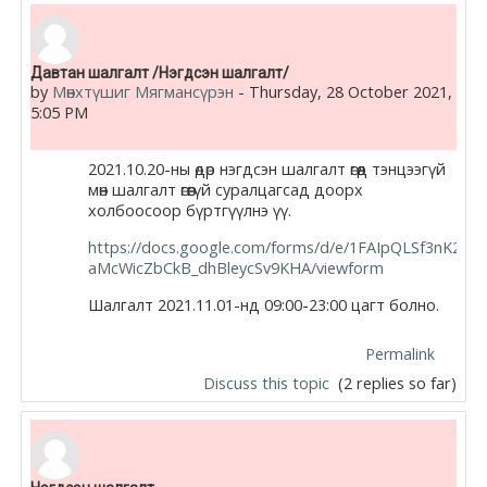
Давтан шалгалт /Нэгдсэн шалгалт/
by
Мөнхтүшиг Мягмансүрэн
-
Thursday, 28 October 2021,
5:05 PM
2021.10.20-ны өдөр нэгдсэн шалгалт өгөөд тэнцээгүй
мөн шалгалт өгөөгүй суралцагсад доорх
холбоосоор бүртгүүлнэ үү.
https://docs.google.com/forms/d/e/1FAIpQLSf3nK2fC
aMcWicZbCkB_dhBleycSv9KHA/viewform
Шалгалт 2021.11.01-нд 09:00-23:00 цагт болно.
Permalink
Discuss this topic
(2 replies so far)