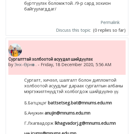
бүртгүүлэх боломжтой. /9-р сард зохион
байгуулагддаг/
Permalink
Discuss this topic
(0 replies so far)
Сургалттай холбоотой асуудал шийдүүлэх
by
Энх-Өрнөх .
-
Friday, 18 December 2020, 5:56 AM
Сургалт, хичээл, шалгалт болон дипломтой
холбоотой асуудлыг дараах сургалтын албаны
мэргэжилтнүүдтэй холбогдож шийдүүлнэ үү.
Б.Батцэцэг
battsetseg.bat@mnums.edu.mn
Б.Анужин
anujin@mnums.edu.mn
Г.Лхагвадорж
lkhagvadorj.g@mnums.edu.mn
мөн
icums@mnums.edu.mn