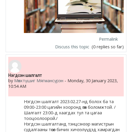
Permalink
Discuss this topic
(0 replies so far)
Нэгдсэн шалгалт
by
Мөнхтүшиг Мягмансүрэн
-
Monday, 30 January 2023,
10:54 AM
Нэгдсэн
шалгалт
2023.02.27-нд болох ба та
09:00-23:00 цагийн хооронд өгөх боломжтой. /
Шалгалт
23:00-д хаагдах тул та цагаа
тооцоолоорой./
Нэгдсэн
шалгалт
анд тэнцсэнээр магистрын
судалгааны төсөл бичих хичээлүүдэд хамрагдан