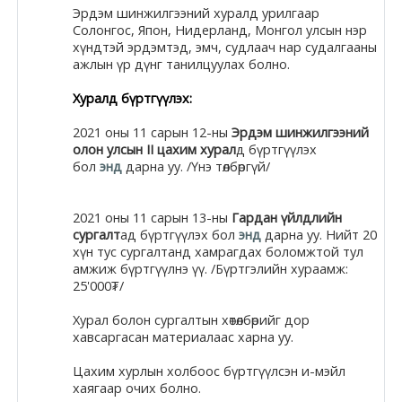
Эрдэм шинжилгээний
хурал
д урилгаар
Солонгос, Япон, Нидерланд, Монгол улсын нэр
хүндтэй эрдэмтэд, эмч, судлаач нар судалгааны
ажлын үр дүнг танилцуулах болно.
Хурал
д бүртгүүлэх:
2021 оны 11 сарын 12-ны
Эрдэм шинжилгээний
о
лон улсын
II цахим
хурал
д бүртгүүлэх
бол
энд
дарна уу. /Үнэ төлбөргүй/
2021 оны 11 сарын 13-ны
Гардан үйлдлийн
сургалт
ад бүртгүүлэх бол
энд
дарна уу. Нийт 20
хүн тус сургалтанд хамрагдах боломжтой тул
амжиж бүртгүүлнэ үү. /Бүртгэлийн хураамж:
25'000₮/
Хурал
болон сургалтын хөтөлбөрийг дор
хавсаргасан материалаас харна уу.
Цахим
хурлын
холбоос бүртгүүлсэн и-мэйл
хаягаар очих болно.