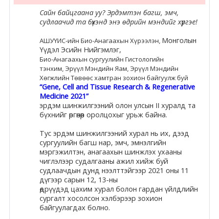
Сайн байцгаана уу? Эрдэмтэн багш, эмч,
судлаачид та бүхэнд энэ өдрийн мэндийг хүргэе!
Монголын
АШУҮИС-ийн Био-Анагаахын Хүрээлэн,
Үүдэл Эсийн Нийгэмлэг,
Био-Анагаахын сургуулийн Гистологийн
тэнхим, Эрүүл Мэндийн Яам, Эрүүл Мэндийн
Хөгжлийн Төвөөс хамтран зохион байгуулж буй
“Gene, Cell and Tissue Research & Regenerative
Medicine 2021”
эрдэм шинжилгээний олон улсын II
хурал
д та
бүхнийг өргөнөөр оролцохыг урьж байна.
Тус эрдэм шинжилгээний
хурал
нь их, дээд
сургуулийн багш нар, эмч, эмнэлгийн
мэргэжилтэн, анагаахын шинжлэх ухааны
чиглэлээр судалгааны ажил хийж буй
судлаачдын дунд нээлттэйгээр 2021 оны 11
дүгээр сарын 12, 13-ны
өдрүүдэд цахим
хурал
болон гардан үйлдлийн
сургалт хосолсон хэлбэрээр зохион
байгуулагдах болно.