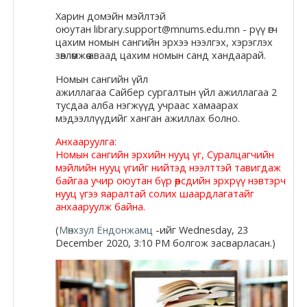
Docs
Харин
домэйн
мэйлтэй
оюутан library.support@mnums.edu.mn -
рүү
өгч
цахим номын сангийн эрхээ нээлгэх, хэрэглэх
зөвлөмжөө аваад цахим номын санд хандаарай.
Moodle.com
Номын сангийн үйл
ажиллагаа
Сайбер
сургалтын үйл ажиллагаа 2
тусдаа алба нэгжүүд учраас хамаарах
мэдээллүүдийг ханган ажиллах болно.
Анхааруулга:
Номын сангийн эрхийн нууц үг, Суралцагчийн
мэйлийн нууц үгийг нийтэд нээлттэй тавигдаж
байгаа учир оюутан бүр өөрсдийн эрхрүү нэвтэрч
нууц үгээ яаралтай солих шаардлагатайг
анхааруулж байна.
(
Мөнхзул Ёндонжамц
-ийг Wednesday, 23
December 2020, 3:10 PM болгож засварласан.)