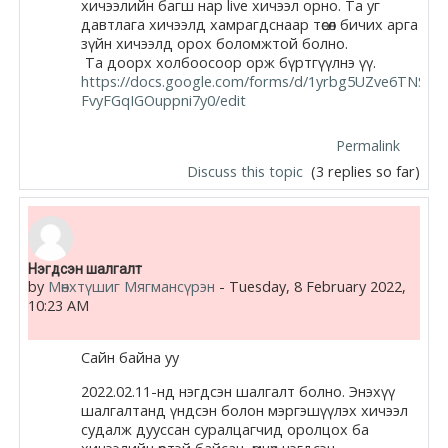
хичээлийн багш нар live хичээл орно. Та уг
давтлага хичээлд хамрагдснаар төсөл бичих арга
зүйн хичээлд орох боломжтой болно.
Та доорх холбоосоор орж бүртгүүлнэ үү.
https://docs.google.com/forms/d/1yrbg5UZve6TNS19
FvyFGqIGOuppni7y0/edit
Permalink
Discuss this topic
(3 replies so far)
Нэгдсэн шалгалт
by
Мөнхтүшиг Мягмансүрэн
-
Tuesday, 8 February 2022,
10:23 AM
Сайн байна уу
2022.02.11-нд нэгдсэн шалгалт болно. Энэхүү
шалгалтанд үндсэн болон мэргэшүүлэх хичээл
судалж дууссан суралцагчид оролцох ба