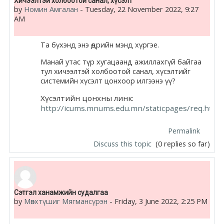
Хичээлтэй холбоотой санал, хүсэлт
by
Номин Амгалан
-
Tuesday, 22 November 2022, 9:27
AM
Та бүхэнд энэ өдрийн мэнд хүргэе.
Манай утас түр хугацаанд ажиллахгүй байгаа
тул хичээлтэй холбоотой санал, хүсэлтийг
системийн хүсэлт цонхоор илгээнэ үү?
Хүсэлтийн цонхны линк:
http://icums.mnums.edu.mn/staticpages/req.htm
Permalink
Discuss this topic
(0 replies so far)
Сэтгэл ханамжийн судалгаа
by
Мөнхтүшиг Мягмансүрэн
-
Friday, 3 June 2022, 2:25 PM