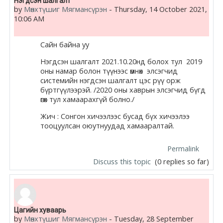
Нэгдсэн шалгалт
by
Мөнхтүшиг Мягмансүрэн
-
Thursday, 14 October 2021,
10:06 AM
Сайн байна уу
Нэгдсэн шалгалт 2021.10.20нд болох тул 2019
оны намар болон түүнээс өмнөх элсэгчид
системийн нэгдсэн шалгалт цэс рүү орж
бүртгүүлээрэй. /2020 оны хаврын элсэгчид бүгд
өгөх тул хамаарахгүй болно./
Жич : Сонгон хичээлээс бусад бүх хичээлээ
тооцуулсан оюутнуудад хамааралтай.
Permalink
Discuss this topic
(0 replies so far)
Цагийн хуваарь
by
Мөнхтүшиг Мягмансүрэн
-
Tuesday, 28 September