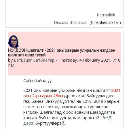
Permalink
Discuss this topic
(0 replies so far)
НЭГДСЭН шалгалт - 2021 оны хаврын улиралын нэгдсэн
шалгалт авах тухай
by
Батцэцэг Батбаатар
-
Thursday, 4 February 2021, 7:18
PM
Сайн байна уу
2021 оны хаврын улирлын нэгдсэн шалгалт
2021
оны 2-р сарын 26ны
өдөр зохион байгуулагдах
гэж байна. Энэхүү бүртгэл нь 2018, 2019 хаврын
семестерт элссэн, шилжин ирж суралцсан
нэгдсэн шалгалтад орох ерөнхий шаардлагаа
хангаж буй оюутнуудад хамааралтай.
ЭНД
дарж
бүртгүүлээрэй.