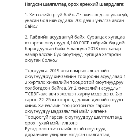
Нэгдсэн шалгалтад орох ерөнхий шаардлага:
1. Хичээлийн өргүй байх. /1ч хичээл дээр унаагүй,
унасан бол нөхөн судалж 70с дээш үнэлгээ авсан
байх./
2. Төлбөрийн асуудалгүй байх. Суралцах хугацаа
хэтэрсэн оюутнууд 4,140,000₮ төлбөрийг бүгдийг
барагдуулсан байх /ялангуяа 2018 оны хавар
намар элссэн бүх оюутнууд хугацаа хэтэрсэн
оюутан болно./
Тодруулга: 2019 оны намрын элсэлтийн
оюутнуудруу хичээлийн тооцооны асуудлаар 1-
2 хүртэлх хичээлийн тооцоотой оюутнуудруу
холбогдсон байгаа. Уг 2 хичээлийн асуудлыг
ТСБЗГ-аас авч хэлэлцэн хариу мэдэгдэнэ. 2-р
сарын 22-25ны хооронд дахин дүнгийн шүүлт
хийж. Хичээлийн тооцоотой гэж гарсан
оюутнуудуу мэдээлэлтэй мэйл илгээнэ.
Тооцоогүй гарсан оюутнуудруу шалтгалтанд
орох тухай мэйл илгээнэ.
Бусад олон хичээлийн өртэй оюутнууд
дараачийн улирлын нэгдсэн шалгалтад