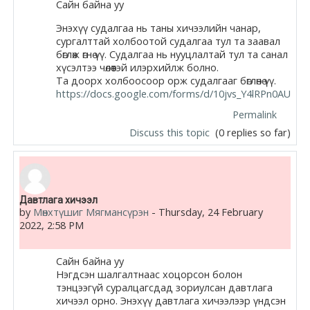
Сайн байна уу
Энэхүү судалгаа нь таны хичээлийн чанар,
сургалттай холбоотой судалгаа тул та заавал
бөглөж өгнө үү. Судалгаа нь нууцлалтай тул та санал
хүсэлтээ чөлөөтэй илэрхийлж болно.
Та доорх холбоосоор орж судалгааг бөглөнө үү.
https://docs.google.com/forms/d/10jvs_Y4lRPn0AU
Permalink
Discuss this topic
(0 replies so far)
Давтлага хичээл
by
Мөнхтүшиг Мягмансүрэн
-
Thursday, 24 February
2022, 2:58 PM
Сайн байна уу
Нэгдсэн шалгалтнаас хоцорсон болон
тэнцээгүй суралцагсдад зориулсан давтлага
хичээл орно. Энэхүү давтлага хичээлээр үндсэн