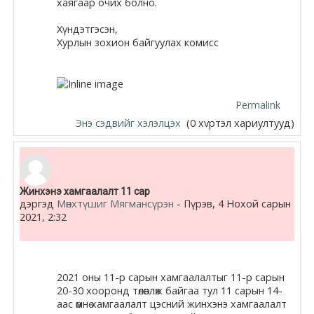
хаягаар очих болно.
Хүндэтгэсэн,
Хурлын
зохион байгуулах комисс
Permalink
Энэ сэдвийг хэлэлцэх
(0 хvртэл хариултууд)
Жинхэнэ хамгаалалт 11 сар
дэргэд
Мөнхтүшиг Мягмансүрэн
-
Пүрэв, 4 Нохой сарын
2021, 2:32
2021 оны 11-р сарын хамгаалалтыг 11-р сарын
20-30 хооронд төлөвлөж байгаа тул 11 сарын 14-
аас өмнө хамгаалалт цэсний жинхэнэ хамгаалалт