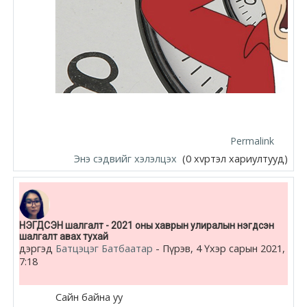
Permalink
Энэ сэдвийг хэлэлцэх
(0 хvртэл хариултууд)
НЭГДСЭН шалгалт - 2021 оны хаврын улиралын нэгдсэн
шалгалт авах тухай
дэргэд
Батцэцэг Батбаатар
-
Пүрэв, 4 Үхэр сарын 2021,
7:18
Сайн байна уу