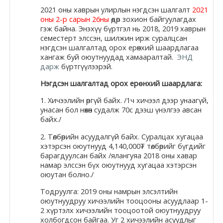
2021 оны хаврын улирлын нэгдсэн шалгалт
2021
оны 2-р сарын 26ны
өдөр зохион байгуулагдах
гэж байна. Энэхүү бүртгэл нь 2018, 2019 хаврын
семестерт элссэн, шилжин ирж суралцсан
нэгдсэн шалгалтад орох ерөнхий шаардлагаа
хангаж буй оюутнуудад хамааралтай.
ЭНД
дарж
бүртгүүлээрэй.
Нэгдсэн шалгалтад орох ерөнхий шаардлага:
1. Хичээлийн өргүй байх. /1ч хичээл дээр унаагүй,
унасан бол нөхөн судалж 70с дээш үнэлгээ авсан
байх./
2. Төлбөрийн асуудалгүй байх. Суралцах хугацаа
хэтэрсэн оюутнууд 4,140,000₮ төлбөрийг бүгдийг
барагдуулсан байх /ялангуяа 2018 оны хавар
намар элссэн бүх оюутнууд хугацаа хэтэрсэн
оюутан болно./
Тодруулга: 2019 оны намрын элсэлтийн
оюутнуудруу хичээлийн тооцооны асуудлаар 1-
2 хүртэлх хичээлийн тооцоотой оюутнуудруу
холбогдсон байгаа. Уг 2 хичээлийн асуудлыг