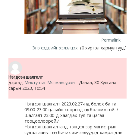
Permalink
Энэ сэдвийг хэлэлцэх
(0 хvртэл хариултууд)
Нэгдсэн шалгалт
дэргэд
Мөнхтүшиг Мягмансүрэн
-
Даваа, 30 Хулгана
сарын 2023, 10:54
Нэгдсэн
шалгалт
2023.02.27-нд болох ба та
09:00-23:00 цагийн хооронд өгөх боломжтой. /
Шалгалт
23:00-д хаагдах тул та цагаа
тооцоолоорой./
Нэгдсэн
шалгалт
анд тэнцсэнээр магистрын
судалгааны төсөл бичих хичээлүүдэд хамрагдан