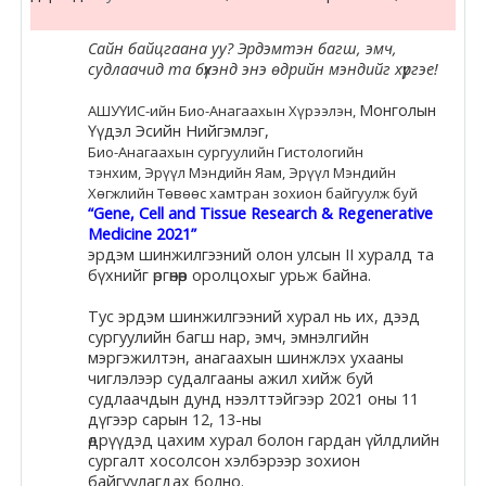
Сайн байцгаана уу? Эрдэмтэн багш, эмч,
судлаачид та бүхэнд энэ өдрийн мэндийг хүргэе!
Монголын
АШУҮИС-ийн Био-Анагаахын Хүрээлэн,
Үүдэл Эсийн Нийгэмлэг,
Био-Анагаахын сургуулийн Гистологийн
тэнхим, Эрүүл Мэндийн Яам, Эрүүл Мэндийн
Хөгжлийн Төвөөс хамтран зохион байгуулж буй
“Gene, Cell and Tissue Research & Regenerative
Medicine 2021”
эрдэм шинжилгээний олон улсын II
хурал
д та
бүхнийг өргөнөөр оролцохыг урьж байна.
Тус эрдэм шинжилгээний
хурал
нь их, дээд
сургуулийн багш нар, эмч, эмнэлгийн
мэргэжилтэн, анагаахын шинжлэх ухааны
чиглэлээр судалгааны ажил хийж буй
судлаачдын дунд нээлттэйгээр 2021 оны 11
дүгээр сарын 12, 13-ны
өдрүүдэд цахим
хурал
болон гардан үйлдлийн
сургалт хосолсон хэлбэрээр зохион
байгуулагдах болно.