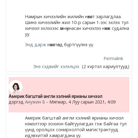
Намрын хичээлийн жилийн нөхөлт зарлагдлаа.
Шинэ хичээлийн жил 10-р сарын 1-ээс эхлэх тул
хичээл эхлэхээс өмнө унасан хичээлээ нөхөж судална
уу.
Энд дарж
нөхөлтөнд бүртгүүлнэ үү.
Permalink
Энэ сэдвийг хэлэлцэх
(2 хvртэл хариултууд)
Америк багштай англи хэлний ярианы хичээл
дэргэд
Анужин Б
-
Мягмар, 4 Луу сарын 2021, 4:09
Америк багштай англи хэлний ярианы хичээл
нэмэлтээр зохион байгуулагдах гэж байгаа тул
үүнд оролцох сонирхолтой магистрантууд
идэвхитэй хамрагдана уу.