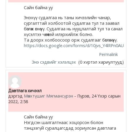
Сайн байна уу
Энэхүү судалгаа нь таны хичээлийн чанар,
сургалттай холбоотой судалгаа тул та заавал
бөглөж өгнө үү. Судалгаа нь нууцлалтай тул та санал
хүсэлтээ чөлөөтэй илэрхийлж болно.
Та доорх холбоосоор орж судалгааг бөглөнө үү.
https://docs.google.com/forms/d/10jvs_Y4lRPn0AU
Permalink
Энэ сэдвийг хэлэлцэх
(0 хvртэл хариултууд)
Давтлага хичээл
дэргэд
Мөнхтүшиг Мягмансүрэн
-
Пүрэв, 24 Үхэр сарын
2022, 2:58
Сайн байна уу
Нэгдсэн шалгалтнаас хоцорсон болон
тэнцээгүй суралцагсдад зориулсан давтлага