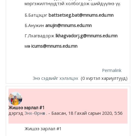
мэргэжилтнүүдтэй холбогдож шийдүүлнэ үү.
Б.Батцэцэг
battsetseg.bat@mnums.edu.mn
Б.Анужин
anujin@mnums.edu.mn
Г.Лхагвадорж
lkhagvadorj.g@mnums.edu.mn
мөн
icums@mnums.edu.mn
Permalink
Энэ сэдвийг хэлэлцэх
(0 хvртэл хариултууд)
Жишээ зарлал #1
дэргэд
Энх-Өрнөх .
-
Баасан, 18 Гахай сарын 2020, 5:56
Жишээ зарлал #1