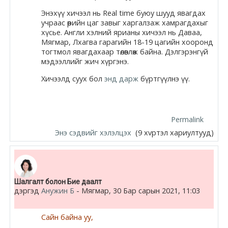
Энэхүү хичээл нь Real time буюу шууд явагдах
учраас өөрийн цаг завыг харгалзаж хамрагдахыг
хүсье. Англи хэлний ярианы хичээл нь Даваа,
Мягмар, Лхагва гарагийн 18-19 цагийн хооронд
тогтмол явагдахаар төлөвлөж байна. Дэлгэрэнгүй
мэдээллийг жич хүргэнэ.
Хичээлд суух бол
энд дарж
бүртгүүлнэ үү.
Permalink
Энэ сэдвийг хэлэлцэх
(9 хvртэл хариултууд)
Шалгалт болон Бие даалт
дэргэд
Анужин Б
-
Мягмар, 30 Бар сарын 2021, 11:03
Сайн байна уу,