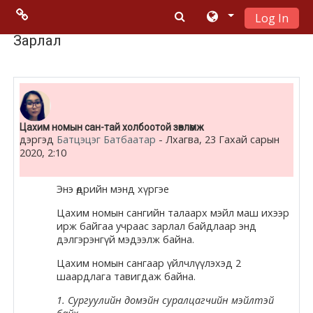
Log In
Үндсэн гарчигт очих
Menu 2
Зарлал
Moodle
community
Цахим номын сан-тай холбоотой зөвлөмж
Moodle
дэргэд
Батцэцэг Батбаатар
-
Лхагва, 23 Гахай сарын
2020, 2:10
free support
Энэ өдрийн мэнд хүргэе
Moodle
Цахим номын сангийн талаарх мэйл маш ихээр
development
ирж байгаа учраас зарлал байдлаар энд
дэлгэрэнгүй мэдээлж байна.
Moodle
Цахим номын сангаар үйлчлүүлэхэд 2
Docs
шаардлага тавигдаж байна.
1. Сургуулийн
домэйн
суралцагчийн мэйлтэй