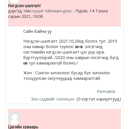
Нэгдсэн шалгалт
дэргэд
Мөнхтүшиг Мягмансүрэн
-
Пүрэв, 14 Тахиа
сарын 2021, 10:06
Сайн байна уу
Нэгдсэн шалгалт 2021.10.20нд болох тул 2019
оны намар болон түүнээс өмнөх элсэгчид
системийн нэгдсэн шалгалт цэс рүү орж
бүртгүүлээрэй. /2020 оны хаврын элсэгчид бүгд
өгөх тул хамаарахгүй болно./
Жич : Сонгон хичээлээс бусад бүх хичээлээ
тооцуулсан оюутнуудад хамааралтай.
Permalink
Энэ сэдвийг хэлэлцэх
(0 хvртэл хариултууд)
Цагийн хуваарь