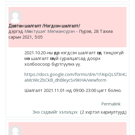
Давтан шалгалт /Нэгдсэн шалгалт/
дэргэд
Мөнхтүшиг Мягмансүрэн
-
Пүрэв, 28 Тахиа
сарын 2021, 5:05
2021.10.20-ны өдөр нэгдсэн шалгалт өгөөд тэнцээгүй
мөн шалгалт өгөөгүй суралцагсад доорх
холбоосоор бүртгүүлнэ үү.
https://docs.google.com/forms/d/e/1FAIpQLSf3nK2fC
aMcWicZbCkB_dhBleycSv9KHA/viewform
Шалгалт 2021.11.01-нд 09:00-23:00 цагт болно.
Permalink
Энэ сэдвийг хэлэлцэх
(2 хvртэл хариултууд)