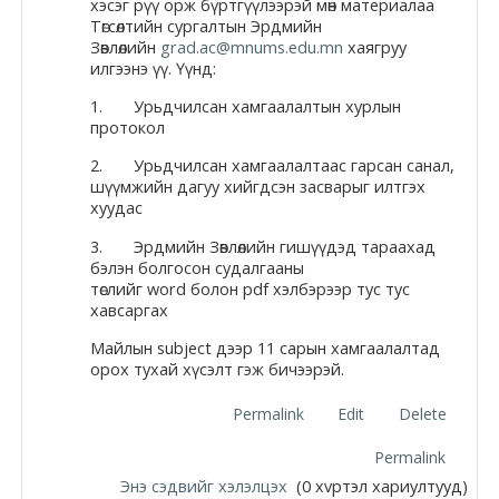
хэсэг рүү орж бүртгүүлээрэй мөн материалаа
Төгсөлтийн сургалтын Эрдмийн
Зөвлөлийн
grad.ac@mnums.edu.mn
хаягруу
илгээнэ үү. Үүнд:
1. Урьдчилсан хамгаалалтын хурлын
протокол
2. Урьдчилсан хамгаалалтаас гарсан санал,
шүүмжийн дагуу хийгдсэн засварыг илтгэх
хуудас
3. Эрдмийн Зөвлөлийн гишүүдэд тараахад
бэлэн болгосон судалгааны
төслийг word болон pdf хэлбэрээр тус тус
хавсаргах
Майлын subject дээр 11 сарын хамгаалалтад
орох тухай хүсэлт гэж бичээрэй.
Permalink
Edit
Delete
Permalink
Энэ сэдвийг хэлэлцэх
(0 хvртэл хариултууд)