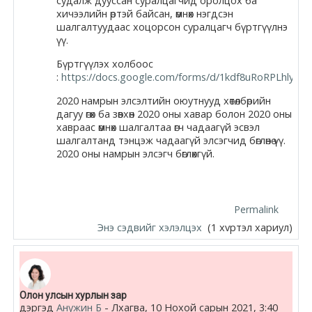
судалж дууссан суралцагчид оролцох ба
хичээлийн өртэй байсан, өмнөх нэгдсэн
шалгалтуудаас хоцорсон суралцагч бүртгүүлнэ
үү.
Бүртгүүлэх холбоос
:
https://docs.google.com/forms/d/1kdf8uRoRPLhlyOO
2020 намрын элсэлтийн оюутнууд хөтөлбөрийн
дагуу өгөх ба зөвхөн 2020 оны хавар болон 2020 оны
хавраас өмнөх шалгалтаа өгч чадаагүй эсвэл
шалгалтанд тэнцэж чадаагүй элсэгчид бөглөнө үү.
2020 оны намрын элсэгч бөглөхгүй.
Permalink
Энэ сэдвийг хэлэлцэх
(1 хvртэл хариул)
Олон улсын хурлын зар
дэргэд
Анужин Б
-
Лхагва, 10 Нохой сарын 2021, 3:40