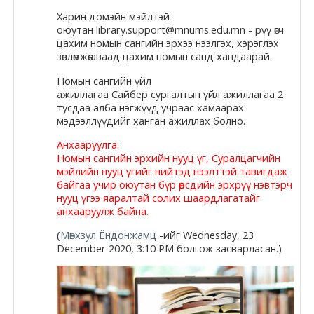
Docs
Харин
домэйн
мэйлтэй
оюутан library.support@mnums.edu.mn -
рүү
өгч
цахим номын сангийн эрхээ нээлгэх, хэрэглэх
зөвлөмжөө аваад цахим номын санд хандаарай.
Moodle.com
Номын сангийн үйл
ажиллагаа
Сайбер
сургалтын үйл ажиллагаа 2
тусдаа алба нэгжүүд учраас хамаарах
мэдээллүүдийг ханган ажиллах болно.
Анхааруулга:
Номын сангийн эрхийн нууц үг, Суралцагчийн
мэйлийн нууц үгийг нийтэд нээлттэй тавигдаж
байгаа учир оюутан бүр өөрсдийн эрхрүү нэвтэрч
нууц үгээ яаралтай солих шаардлагатайг
анхааруулж байна.
(
Мөнхзул Ёндонжамц
-ийг Wednesday, 23
December 2020, 3:10 PM болгож засварласан.)