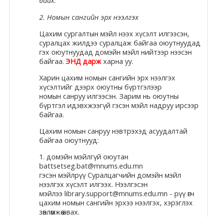
байх.
Moodle.com
2. Номын сангийн эрх нээлгэх
Цахим сургалтын мэйл нээх хүсэлт илгээсэн,
суралцах жилдээ суралцаж байгаа оюутнуудад
гэх оюутнуудад
домэйн
мэйл нийтээр нээсэн
жишээ 2
байгаа.
ЭНД дарж
харна уу.
Харин цахим номын сангийн эрх нээлгэх
хүсэлтийг дээрх оюутны бүртгэлээр
Moodle
номын
санруу
илгээсэн. Зарим нь оюутны
community
бүртгэл идэвхжээгүй гэсэн мэйл
надруу
ирсээр
байгаа.
Moodle
Цахим номын
санруу
нэвтрэхэд асуудалтай
free support
байгаа оюутнууд:
1.
домэйн
мэйлгүй
оюутан
battsetseg.bat@mnums.edu.mn
Moodle
гэсэн
мэйлрүү
Суралцагчийн
домэйн
мэйл
development
нээлгэх хүсэлт илгээх. Нээлгэсэн
мэйлээ library.support@mnums.edu.mn -
рүү
өгч
Moodle
цахим номын сангийн эрхээ нээлгэх, хэрэглэх
зөвлөмжөө авах.