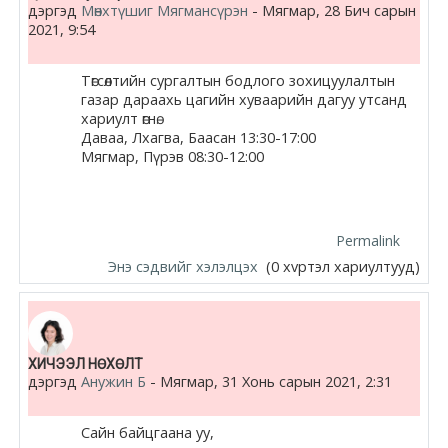
дэргэд
Мөнхтүшиг Мягмансүрэн
-
Мягмар, 28 Бич сарын
2021, 9:54
Төгсөлтийн сургалтын бодлого зохицуулалтын
газар дараахь цагийн хуваарийн дагуу утсанд
хариулт өгнө.
Даваа, Лхагва, Баасан 13:30-17:00
Мягмар, Пүрэв 08:30-12:00
Permalink
Энэ сэдвийг хэлэлцэх
(0 хvртэл хариултууд)
ХИЧЭЭЛ НӨХӨЛТ
дэргэд
Анужин Б
-
Мягмар, 31 Хонь сарын 2021, 2:31
Сайн байцгаана уу,