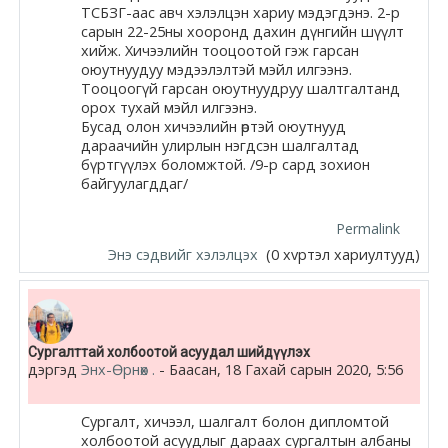
ТСБЗГ-аас авч хэлэлцэн хариу мэдэгдэнэ. 2-р
сарын 22-25ны хооронд дахин дүнгийн шүүлт
хийж. Хичээлийн тооцоотой гэж гарсан
оюутнуудуу мэдээлэлтэй мэйл илгээнэ.
Тооцоогүй гарсан оюутнуудруу шалтгалтанд
орох тухай мэйл илгээнэ.
Бусад олон хичээлийн өртэй оюутнууд
дараачийн улирлын нэгдсэн шалгалтад
бүртгүүлэх боломжтой. /9-р сард зохион
байгуулагддаг/
Permalink
Энэ сэдвийг хэлэлцэх
(0 хvртэл хариултууд)
Сургалттай холбоотой асуудал шийдүүлэх
дэргэд
Энх-Өрнөх .
-
Баасан, 18 Гахай сарын 2020, 5:56
Сургалт, хичээл, шалгалт болон дипломтой
холбоотой асуудлыг дараах сургалтын албаны