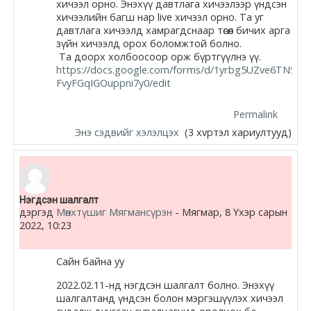
хичээл орно. Энэхүү давтлага хичээлээр үндсэн
хичээлийн багш нар live хичээл орно. Та уг
давтлага хичээлд хамрагдснаар төсөл бичих арга
зүйн хичээлд орох боломжтой болно.
Та доорх холбоосоор орж бүртгүүлнэ үү.
https://docs.google.com/forms/d/1yrbg5UZve6TNS19
FvyFGqIGOuppni7y0/edit
Permalink
Энэ сэдвийг хэлэлцэх
(3 хvртэл хариултууд)
Нэгдсэн шалгалт
дэргэд
Мөнхтүшиг Мягмансүрэн
-
Мягмар, 8 Үхэр сарын
2022, 10:23
Сайн байна уу
2022.02.11-нд нэгдсэн шалгалт болно. Энэхүү
шалгалтанд үндсэн болон мэргэшүүлэх хичээл