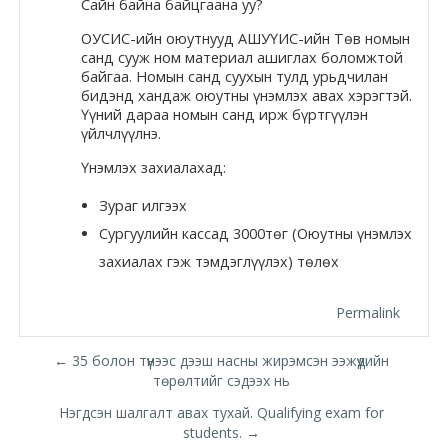
Сайн байна байцгаана уу?
Moodle.com
ОУСИС
-ийн оюутнууд
АШУҮИС
-ийн Төв номын
санд сууж ном материал ашиглах боломжтой
байгаа. Номын санд суухын тулд урьдчилан
бидэнд хандаж оюутны үнэмлэх авах хэрэгтэй.
жишээ 2
Үүний дараа номын санд ирж бүртгүүлэн
үйлчлүүлнэ.
Үнэмлэх захиалахад:
Moodle
Зураг илгээх
community
Сургуулийн кассад 3000төг (Оюутны үнэмлэх
Moodle
захиалах гэж тэмдэглүүлэх) төлөх
free support
Permalink
Moodle
← 35 болон түүнээс дээш насны жирэмсэн ээжүүдийн
development
төрөлтийг сэдээх нь
Нэгдсэн шалгалт авах тухай. Qualifying exam for
Moodle
students. →