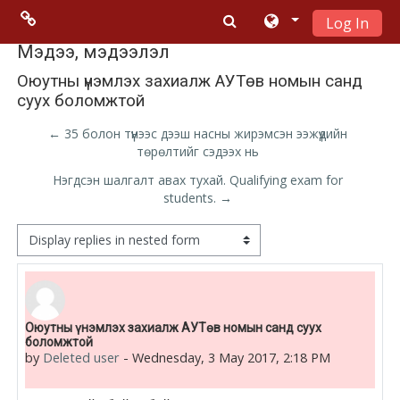
Log In
Skip to main content
Menu 2
Мэдээ, мэдээлэл
Оюутны үнэмлэх захиалж АУТөв номын санд
суух боломжтой
Moodle
community
← 35 болон түүнээс дээш насны жирэмсэн ээжүүдийн
төрөлтийг сэдээх нь
Moodle
Нэгдсэн шалгалт авах тухай. Qualifying exam for
free support
students. →
Display mode
Moodle
development
Moodle
Number of replies: 0
Оюутны үнэмлэх захиалж АУТөв номын санд суух
Docs
боломжтой
by
Deleted user
-
Wednesday, 3 May 2017, 2:18 PM