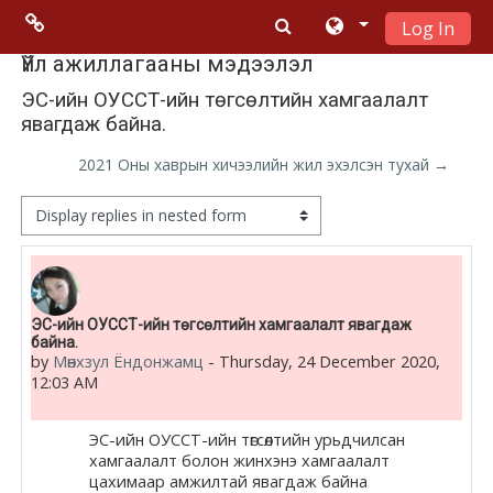
Log In
Skip to main content
Menu 2
Үйл ажиллагааны мэдээлэл
ЭС-ийн ОУССТ-ийн төгсөлтийн хамгаалалт
явагдаж байна.
Moodle
community
2021 Оны хаврын хичээлийн жил эхэлсэн тухай →
Moodle
Display mode
free support
Moodle
Number of replies: 0
ЭС-ийн ОУССТ-ийн төгсөлтийн хамгаалалт явагдаж
development
байна.
by
Мөнхзул Ёндонжамц
-
Thursday, 24 December 2020,
12:03 AM
Moodle
Docs
ЭС-ийн ОУССТ-ийн төгсөлтийн урьдчилсан
хамгаалалт болон жинхэнэ хамгаалалт
цахимаар амжилтай явагдаж байна