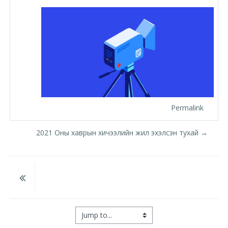
Moodle.com
жишээ 2
Moodle
Permalink
community
Moodle
2021 Оны хаврын хичээлийн жил эхэлсэн тухай →
free support
Moodle
development
Jump to...
Moodle