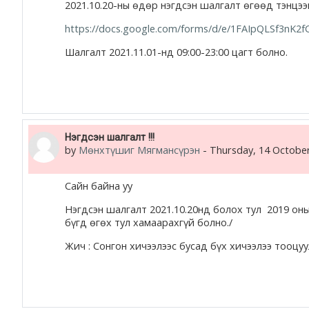
2021.10.20-ны өдөр нэгдсэн шалгалт өгөөд тэнцээ
https://docs.google.com/forms/d/e/1FAIpQLSf3nK
Шалгалт 2021.11.01-нд 09:00-23:00 цагт болно.
Нэгдсэн шалгалт !!!
by
Мөнхтүшиг Мягмансүрэн
-
Thursday, 14 October
Сайн байна уу
Нэгдсэн шалгалт 2021.10.20нд болох тул 2019 оны
бүгд өгөх тул хамаарахгүй болно./
Жич : Сонгон хичээлээс бусад бүх хичээлээ тооцу