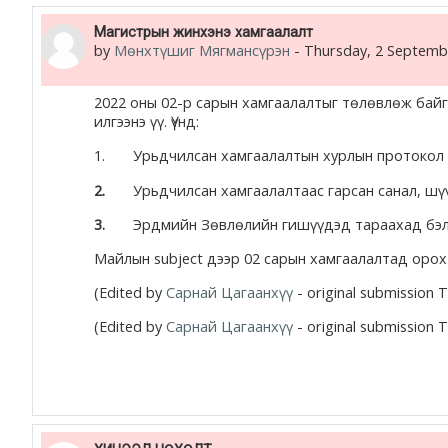
Магистрын жинхэнэ хамгаалалт
by
Мөнхтүшиг Мягмансүрэн
-
Thursday, 2 Septemb
2022 оны 02-р сарын хамгаалалтыг төлөвлөж бай
илгээнэ үү. Үүнд:
1. Урьдчилсан хамгаалалтын хурлын протокол
2.
Урьдчилсан хамгаалалтаас гарсан санал, шү
3.
Эрдмийн Зөвлөлийн гишүүдэд тараахад бэлэн
Майлын subject дээр 02 сарын хамгаалалтад орох 
(Edited by
Сарнай Цагаанхүү
- original submission 
(Edited by
Сарнай Цагаанхүү
- original submission 