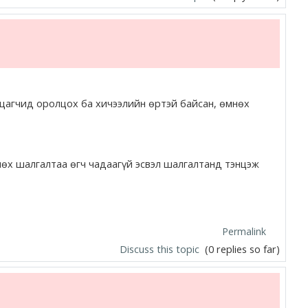
лцагчид оролцох ба хичээлийн өртэй байсан, өмнөх
нөх шалгалтаа өгч чадаагүй эсвэл шалгалтанд тэнцэж
Permalink
Discuss this topic
(0 replies so far)