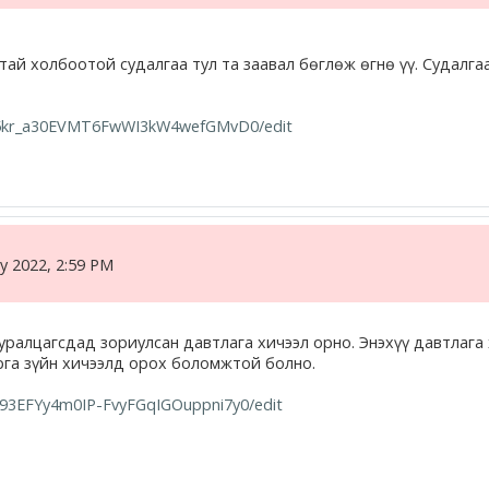
тай холбоотой судалгаа тул та заавал бөглөж өгнө үү. Судалгаа
U95kr_a30EVMT6FwWI3kW4wefGMvD0/edit
y 2022, 2:59 PM
ралцагсдад зориулсан давтлага хичээл орно. Энэхүү давтлага х
рга зүйн хичээлд орох боломжтой болно.
193EFYy4m0IP-FvyFGqIGOuppni7y0/edit