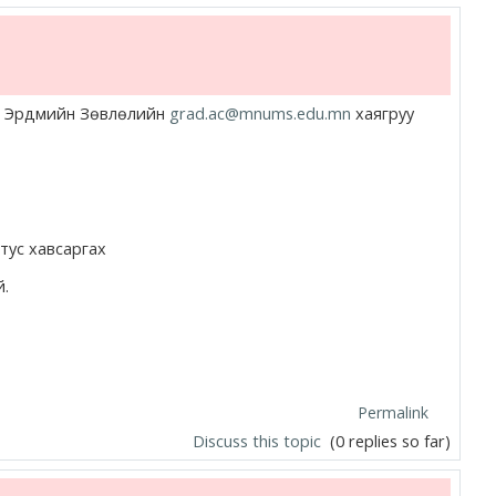
ын Эрдмийн Зөвлөлийн
grad.ac@mnums.edu.mn
хаягруу
тус хавсаргах
й.
Permalink
Discuss this topic
(0 replies so far)