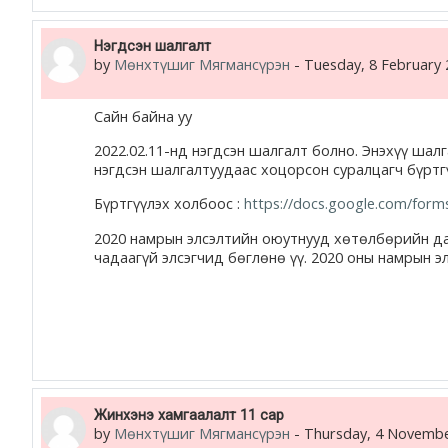
Нэгдсэн шалгалт
by
Мөнхтүшиг Мягмансүрэн
-
Tuesday, 8 February 
Сайн байна уу
2022.02.11-нд нэгдсэн шалгалт болно. Энэхүү ша
нэгдсэн шалгалтуудаас хоцорсон суралцагч бүртгү
Бүртгүүлэх холбоос :
https://docs.google.com/for
2020 намрын элсэлтийн оюутнууд хөтөлбөрийн даг
чадаагүй элсэгчид бөглөнө үү. 2020 оны намрын эл
Жинхэнэ хамгаалалт 11 сар
by
Мөнхтүшиг Мягмансүрэн
-
Thursday, 4 Novembe