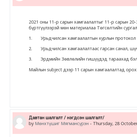
2021 оны 11-р сарын хамгаалалтыг 11-р сарын 20-
бүртгүүлээрэй мөн материалаа Төгсөлтийн сург
1. Урьдчилсан хамгаалалтын хурлын протокол
2. Урьдчилсан хамгаалалтаас гарсан санал, шүү
3. Эрдмийн Зөвлөлийн гишүүдэд тараахад бэлэн 
Майлын subject дээр 11 сарын хамгаалалтад орох 
Давтан шалгалт / нэгдсэн шалгалт/
by
Мөнхтүшиг Мягмансүрэн
-
Thursday, 28 October