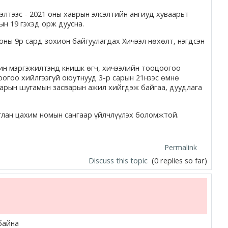
элтээс - 2021 оны хаврын элсэлтийн ангиуд хуваарьт
ын 19 гэхэд орж дуусна.
оны 9р сард зохион байгуулагдах Хичээл нөхөлт, нэгдсэн
ин мэргэжилтэнд книшк өгч, хичээлийн тооцоогоо
оогоо хийлгээгүй оюутнууд 3-р сарын 21нээс өмнө
арын шугамын засварын ажил хийгдэж байгаа, дуудлага
иглан цахим номын сангаар үйлчлүүлэх боломжтой.
Permalink
Discuss this topic
(0 replies so far)
байна