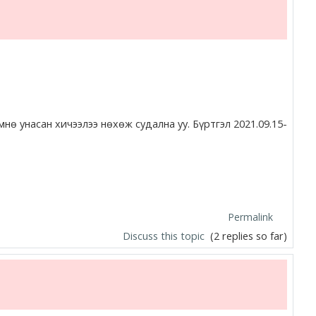
ө унасан хичээлээ нөхөж судална уу. Бүртгэл 2021.09.15-
Permalink
Discuss this topic
(2 replies so far)