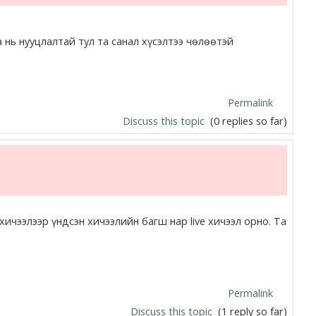
 нь нууцлалтай тул та санал хүсэлтээ чөлөөтэй
Permalink
Discuss this topic
(0 replies so far)
ичээлээр үндсэн хичээлийн багш нар live хичээл орно. Та
Permalink
Discuss this topic
(1 reply so far)