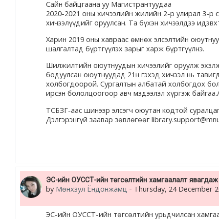
Сайн байцгаана уу Магистрантуудаа
2020-2021 оны хичээлийн жилийн 2-р улирал 3-р с
хичээлүүдийг оруулсан. Та бүхэн хичээлдээ идэвх
Харин 2019 оны хавраас өмнөх элсэлтийн оюутнуу
шалгалтад бүртгүүлэх зарыг харж бүртгүүлнэ.
Шилжилтийн оюутнуудын хичээлийг оруулж эхэлж 
бодуулсан оюутнуудад 21н гэхэд хичээл нь тавиг
холбогдоорой. Сургалтын албатай холбогдох бо
ирсэн бололцоогоор авч мэдээлэл хүргэж байгаа.
ТСБЗГ-аас шинээр элсэгч оюутан кодтой суралцаг
Дэлгэрэнгүй заавар зөвлөгөөг library.support@m
ЭС-ийн ОУССТ-ийн төгсөлтийн хамгаалалт явагдаж 
by
Мөнхзул Ёндонжамц
-
Thursday, 24 December 2
ЭС-ийн ОУССТ-ийн төгсөлтийн урьдчилсан хамга