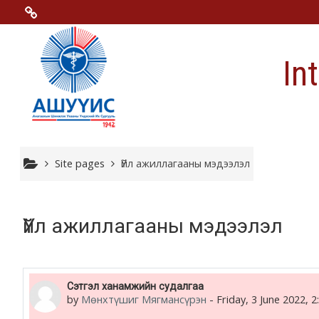
Skip to main content
Menu 2
In
Moodle community
Moodle free support
Moodle development
Site pages
Үйл ажиллагааны мэдээлэл
Moodle Docs
Үйл ажиллагааны мэдээлэл
Moodle.com
Сэтгэл ханамжийн судалгаа
by
Мөнхтүшиг Мягмансүрэн
-
Friday, 3 June 2022, 