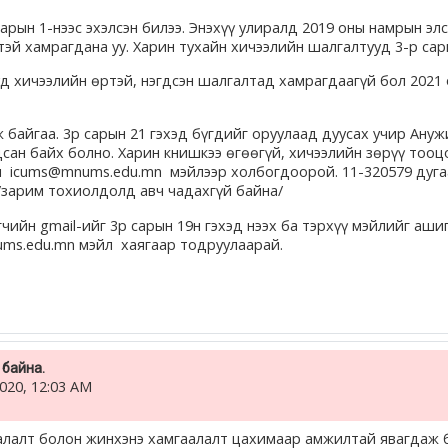
арын 1-нээс эхэлсэн билээ. Энэхүү улиралд 2019 оны намрын элс
тэй хамрагдана уу. Харин тухайн хичээлийн шалгалтууд 3-р сар
д хичээлийн өртэй, нэгдсэн шалгалтад хамрагдаагүй бол 2021 
байгаа. 3р сарын 21 гэхэд бүгдийг оруулаад дуусах учир Ануж
дсан байх болно. Харин книшкээ өгөөгүй, хичээлийн зөрүү тооц
л icums@mnums.edu.mn мэйлээр холбогдоорой. 11-320579 дуга
/зарим тохиолдолд авч чадахгүй байна/
чийн gmail-ийг 3р сарын 19н гэхэд нээх ба тэрхүү мэйлийг аш
nums.edu.mn мэйл хаягаар тодруулаарай.
байна.
020, 12:03 AM
алалт болон жинхэнэ хамгаалалт цахимаар амжилтай явагдаж 