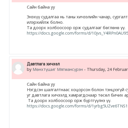
жишээ 2
Сайн байна уу
Энэхүү судалгаа нь таны хичээлийн чанар, сургалт
Moodle community
илэрхийлж болно.
Та доорх холбоосоор орж судалгааг бөглөнө үү.
https://docs.google.com/forms/d/10jvs_Y4lRPn0A
Moodle free support
Moodle development
Moodle Docs
Давтлага хичээл
by
Мөнхтүшиг Мягмансүрэн
-
Thursday, 24 Februar
Сайн байна уу
Нэгдсэн шалгалтнаас хоцорсон болон тэнцээгүй су
Moodle.com
уг давтлага хичээлд хамрагдснаар төсөл бичих а
Та доорх холбоосоор орж бүртгүүлнэ үү.
https://docs.google.com/forms/d/1yrbg5UZve6TNS