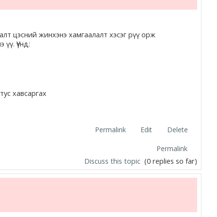
алт цэсний жинхэнэ хамгаалалт хэсэг рүү орж
 үү. Үүнд:
тус хавсаргах
Permalink
Edit
Delete
Permalink
Discuss this topic
(0 replies so far)