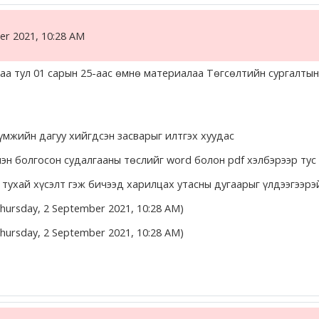
er 2021, 10:28 AM
гаа тул 01 сарын 25-аас өмнө материалаа Төгсөлтийн сургалт
үмжийн дагуу хийгдсэн засварыг илтгэх хуудас
 болгосон судалгааны төслийг word болон pdf хэлбэрээр тус 
тухай хүсэлт гэж бичээд харилцах утасны дугаарыг үлдээгээрэ
Thursday, 2 September 2021, 10:28 AM)
Thursday, 2 September 2021, 10:28 AM)