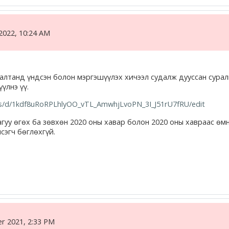
2022, 10:24 AM
лгалтанд үндсэн болон мэргэшүүлэх хичээл судалж дууссан сура
үлнэ үү.
ms/d/1kdf8uRoRPLhlyOO_vTL_AmwhjLvoPN_3I_J51rU7fRU/edit
уу өгөх ба зөвхөн 2020 оны хавар болон 2020 оны хавраас өм
сэгч бөглөхгүй.
r 2021, 2:33 PM