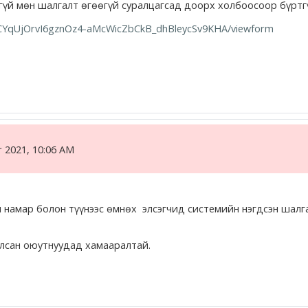
гүй мөн шалгалт өгөөгүй суралцагсад доорх холбоосоор бүртгү
2fCYqUjOrvI6gznOz4-aMcWicZbCkB_dhBleycSv9KHA/viewform
 2021, 10:06 AM
 намар болон түүнээс өмнөх элсэгчид системийн нэгдсэн шалга
улсан оюутнуудад хамааралтай.