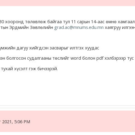
30 хооронд төлөвлөж байгаа тул 11 сарын 14-аас өмнө хамгаал
алтын Эрдмийн Зөвлөлийн
grad.ac@mnums.edu.mn
хаягруу илгээнэ
мжийн дагуу хийгдсэн засварыг илтгэх хуудас
болгосон судалгааны төслийг word болон pdf хэлбэрээр тус 
тухай хүсэлт гэж бичээрэй.
 2021, 5:06 PM