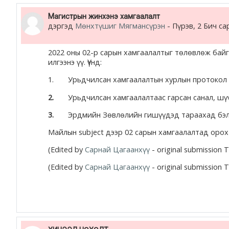
Магистрын жинхэнэ хамгаалалт
дэргэд
Мөнхтүшиг Мягмансүрэн
-
Пүрэв, 2 Бич са
2022 оны 02-р сарын хамгаалалтыг төлөвлөж бай
илгээнэ үү. Үүнд:
1. Урьдчилсан хамгаалалтын хурлын протокол
2.
Урьдчилсан хамгаалалтаас гарсан санал, шү
3.
Эрдмийн Зөвлөлийн гишүүдэд тараахад бэлэн
Майлын subject дээр 02 сарын хамгаалалтад орох 
(Edited by
Сарнай Цагаанхүү
- original submission 
(Edited by
Сарнай Цагаанхүү
- original submission 