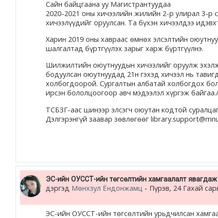
Сайн байцгаана уу Магистрантуудаа
2020-2021 оны хичээлийн жилийн 2-р улирал 3-р с
хичээлүүдийг оруулсан. Та бүхэн хичээлдээ идэвх
Харин 2019 оны хавраас өмнөх элсэлтийн оюутнуу
шалгалтад бүртгүүлэх зарыг харж бүртгүүлнэ.
Шилжилтийн оюутнуудын хичээлийг оруулж эхэлж 
бодуулсан оюутнуудад 21н гэхэд хичээл нь тавиг
холбогдоорой. Сургалтын албатай холбогдох бо
ирсэн бололцоогоор авч мэдээлэл хүргэж байгаа.
ТСБЗГ-аас шинээр элсэгч оюутан кодтой суралцаг
Дэлгэрэнгүй заавар зөвлөгөөг library.support@m
ЭС-ийн ОУССТ-ийн төгсөлтийн хамгаалалт явагдаж 
дэргэд
Мөнхзул Ёндонжамц
-
Пүрэв, 24 Гахай сар
ЭС-ийн ОУССТ-ийн төгсөлтийн урьдчилсан хамга