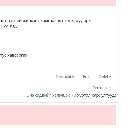
алт цэсний жинхэнэ хамгаалалт хэсэг рүү орж
 үү. Үүнд:
тус хавсаргах
Permalink
Edit
Delete
Permalink
Энэ сэдвийг хэлэлцэх
(0 хvртэл хариултууд)