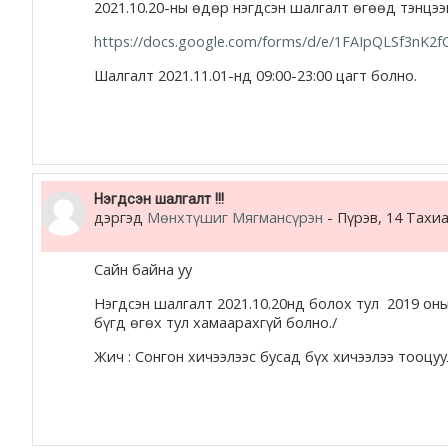
2021.10.20-ны өдөр нэгдсэн шалгалт өгөөд тэнцээ
https://docs.google.com/forms/d/e/1FAIpQLSf3nK
Шалгалт 2021.11.01-нд 09:00-23:00 цагт болно.
Нэгдсэн шалгалт !!!
дэргэд
Мөнхтүшиг Мягмансүрэн
-
Пүрэв, 14 Тахиа
Сайн байна уу
Нэгдсэн шалгалт 2021.10.20нд болох тул 2019 оны
бүгд өгөх тул хамаарахгүй болно./
Жич : Сонгон хичээлээс бусад бүх хичээлээ тооцу