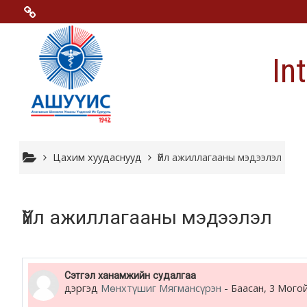
Үндсэн гарчигт очих
Menu 2
In
Moodle community
Moodle free support
Moodle development
Цахим хуудаснууд
Үйл ажиллагааны мэдээлэл
Moodle Docs
Үйл ажиллагааны мэдээлэл
Moodle.com
Сэтгэл ханамжийн судалгаа
дэргэд
Мөнхтүшиг Мягмансүрэн
-
Баасан, 3 Могой