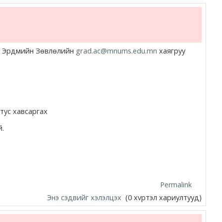
ын Эрдмийн Зөвлөлийн
grad.ac@mnums.edu.mn
хаягруу
тус хавсаргах
й.
Permalink
Энэ сэдвийг хэлэлцэх
(0 хvртэл хариултууд)