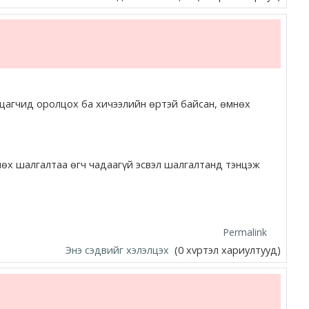
лцагчид оролцох ба хичээлийн өртэй байсан, өмнөх
нөх шалгалтаа өгч чадаагүй эсвэл шалгалтанд тэнцэж
Permalink
Энэ сэдвийг хэлэлцэх
(0 хvртэл хариултууд)