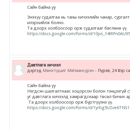
жишээ 2
Сайн байна уу
Энэхүү судалгаа нь таны хичээлийн чанар, сургалт
Moodle community
илэрхийлж болно.
Та доорх холбоосоор орж судалгааг бөглөнө үү.
https://docs.google.com/forms/d/10jvs_Y4lRPn0A
Moodle free support
Moodle development
Moodle Docs
Давтлага хичээл
дэргэд
Мөнхтүшиг Мягмансүрэн
-
Пүрэв, 24 Үхэр с
Сайн байна уу
Нэгдсэн шалгалтнаас хоцорсон болон тэнцээгүй су
Moodle.com
уг давтлага хичээлд хамрагдснаар төсөл бичих а
Та доорх холбоосоор орж бүртгүүлнэ үү.
https://docs.google.com/forms/d/1yrbg5UZve6TNS