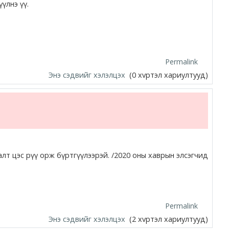
үлнэ үү.
Permalink
Энэ сэдвийг хэлэлцэх
(0 хvртэл хариултууд)
лт цэс рүү орж бүртгүүлээрэй. /2020 оны хаврын элсэгчид
Permalink
Энэ сэдвийг хэлэлцэх
(2 хvртэл хариултууд)