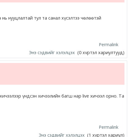
 нь нууцлалтай тул та санал хүсэлтээ чөлөөтэй
Permalink
Энэ сэдвийг хэлэлцэх
(0 хvртэл хариултууд)
ичээлээр үндсэн хичээлийн багш нар live хичээл орно. Та
Permalink
Энэ сэдвийг хэлэлцэх
(1 хvртэл хариул)