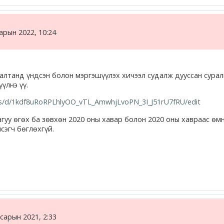
сарын 2022, 10:24
лгалтанд үндсэн болон мэргэшүүлэх хичээл судалж дууссан сура
үлнэ үү.
ms/d/1kdf8uRoRPLhlyOO_vTL_AmwhjLvoPN_3I_J51rU7fRU/edit
уу өгөх ба зөвхөн 2020 оны хавар болон 2020 оны хавраас өм
сэгч бөглөхгүй.
сарын 2021, 2:33