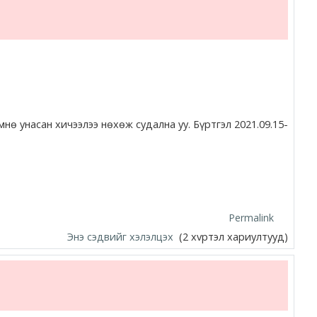
ө унасан хичээлээ нөхөж судална уу. Бүртгэл 2021.09.15-
Permalink
Энэ сэдвийг хэлэлцэх
(2 хvртэл хариултууд)