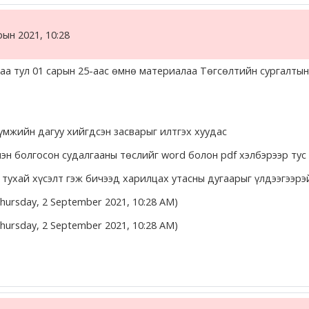
рын 2021, 10:28
гаа тул 01 сарын 25-аас өмнө материалаа Төгсөлтийн сургалт
үмжийн дагуу хийгдсэн засварыг илтгэх хуудас
 болгосон судалгааны төслийг word болон pdf хэлбэрээр тус 
тухай хүсэлт гэж бичээд харилцах утасны дугаарыг үлдээгээрэ
Thursday, 2 September 2021, 10:28 AM)
Thursday, 2 September 2021, 10:28 AM)