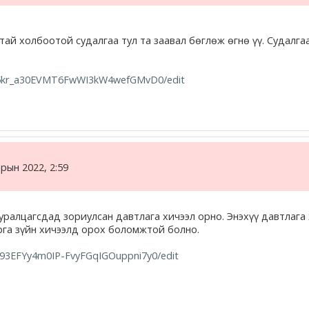
тай холбоотой судалгаа тул та заавал бөглөж өгнө үү. Судалгаа
U95kr_a30EVMT6FwWI3kW4wefGMvD0/edit
арын 2022, 2:59
ралцагсдад зориулсан давтлага хичээл орно. Энэхүү давтлага х
рга зүйн хичээлд орох боломжтой болно.
193EFYy4m0IP-FvyFGqIGOuppni7y0/edit