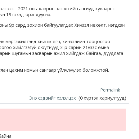
элтээс - 2021 оны хаврын элсэлтийн ангиуд хуваарьт
ын 19 гэхэд орж дуусна.
оны 9р сард зохион байгуулагдах Хичээл нөхөлт, нэгдсэн
ин мэргэжилтэнд книшк өгч, хичээлийн тооцоогоо
оогоо хийлгээгүй оюутнууд 3-р сарын 21нээс өмнө
арын шугамын засварын ажил хийгдэж байгаа, дуудлага
иглан цахим номын сангаар үйлчлүүлэх боломжтой.
Permalink
Энэ сэдвийг хэлэлцэх
(0 хvртэл хариултууд)
байна