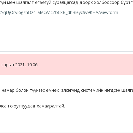
гүй мөн шалгалт өгөөгүй суралцагсад доорх холбоосоор бүртгү
2fCYqUjOrvI6gznOz4-aMcWicZbCkB_dhBleycSv9KHA/viewform
 сарын 2021, 10:06
 намар болон түүнээс өмнөх элсэгчид системийн нэгдсэн шалга
улсан оюутнуудад хамааралтай.