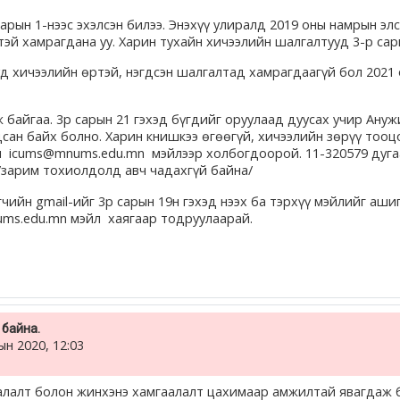
арын 1-нээс эхэлсэн билээ. Энэхүү улиралд 2019 оны намрын элс
тэй хамрагдана уу. Харин тухайн хичээлийн шалгалтууд 3-р сар
д хичээлийн өртэй, нэгдсэн шалгалтад хамрагдаагүй бол 2021 
байгаа. 3р сарын 21 гэхэд бүгдийг оруулаад дуусах учир Ануж
дсан байх болно. Харин книшкээ өгөөгүй, хичээлийн зөрүү тооц
л icums@mnums.edu.mn мэйлээр холбогдоорой. 11-320579 дуга
/зарим тохиолдолд авч чадахгүй байна/
чийн gmail-ийг 3р сарын 19н гэхэд нээх ба тэрхүү мэйлийг аш
nums.edu.mn мэйл хаягаар тодруулаарай.
байна.
ын 2020, 12:03
алалт болон жинхэнэ хамгаалалт цахимаар амжилтай явагдаж 