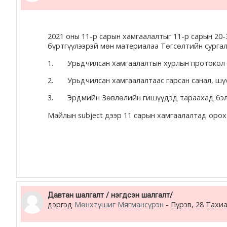
2021 оны 11-р сарын хамгаалалтыг 11-р сарын 20-
бүртгүүлээрэй мөн материалаа Төгсөлтийн сург
1. Урьдчилсан хамгаалалтын хурлын протокол
2. Урьдчилсан хамгаалалтаас гарсан санал, шүү
3. Эрдмийн Зөвлөлийн гишүүдэд тараахад бэлэн 
Майлын subject дээр 11 сарын хамгаалалтад орох 
Давтан шалгалт / нэгдсэн шалгалт/
дэргэд
Мөнхтүшиг Мягмансүрэн
-
Пүрэв, 28 Тахиа