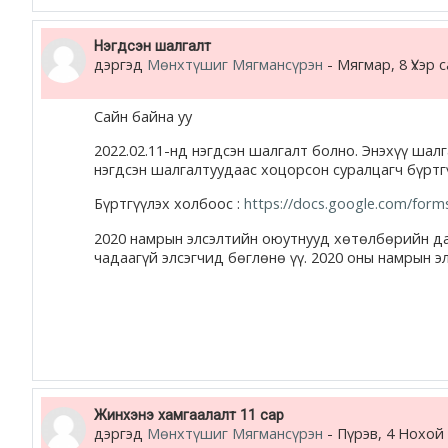
Нэгдсэн шалгалт
дэргэд
Мөнхтүшиг Мягмансүрэн
-
Мягмар, 8 Үхэр 
Сайн байна уу
2022.02.11-нд нэгдсэн шалгалт болно. Энэхүү ша
нэгдсэн шалгалтуудаас хоцорсон суралцагч бүртгү
Бүртгүүлэх холбоос :
https://docs.google.com/for
2020 намрын элсэлтийн оюутнууд хөтөлбөрийн даг
чадаагүй элсэгчид бөглөнө үү. 2020 оны намрын эл
Жинхэнэ хамгаалалт 11 сар
дэргэд
Мөнхтүшиг Мягмансүрэн
-
Пүрэв, 4 Нохой 