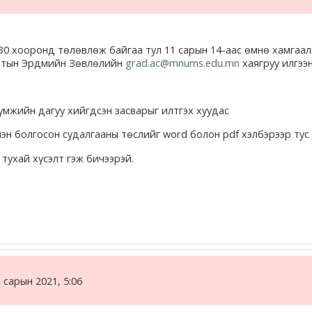
30 хооронд төлөвлөж байгаа тул 11 сарын 14-аас өмнө хамгаал
алтын Эрдмийн Зөвлөлийн
grad.ac@mnums.edu.mn
хаягруу илгээнэ
мжийн дагуу хийгдсэн засварыг илтгэх хуудас
болгосон судалгааны төслийг word болон pdf хэлбэрээр тус 
тухай хүсэлт гэж бичээрэй.
 сарын 2021, 5:06