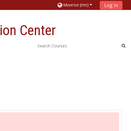
Монгол ‎(mn)‎
Log In
ion Center